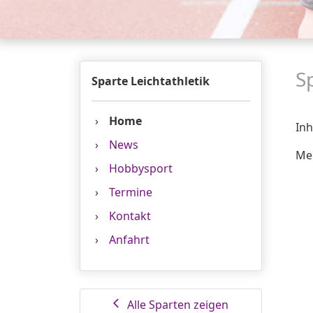
S
Sparte Leichtathletik
Home
Inh
News
Me
Hobbysport
Termine
Kontakt
Anfahrt
Alle Sparten zeigen
arrow_back_ios