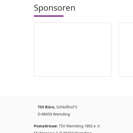
Sponsoren
TSV Büro,
Schloßhof 5
D-86650 Wemding
Postadresse
: TSV Wemding 1892 e. V.
Mühlenring 3, D-86650 Wemding