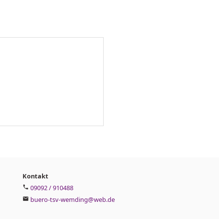
Kontakt
09092 / 910488
phone
buero-tsv-wemding@web.de
mail